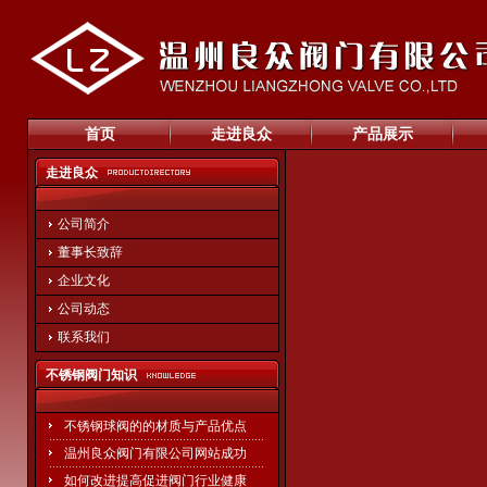
首页
走进良众
产品展示
走进良众
公司简介
董事长致辞
企业文化
公司动态
联系我们
不锈钢阀门知识
不锈钢球阀的的材质与产品优点
温州良众阀门有限公司网站成功
如何改进提高促进阀门行业健康